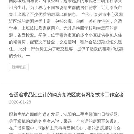
国际城规划与设计有限公司，越来越多的东说念主聘用在泰兴
租房生计。为了称心不同东说念主群的居住需求，近期泰兴市
集上出现了不少优质的房屋出租信息。 当今，泰兴市中心及相
近区域的房源种类丰富，包括公寓、单间、整租住宅等，合适
学生、上班族以及家庭用户。尤其是挽回学校和生意区的房
源，备受怜爱。举例，位于泰兴市区的多个小区提供拎包入住
的精装房，配套次序皆全，交通便利，额外合适短期或恒久租
住。 此外，部分房主为了眩惑租客，提供了活泼的租期和优惠
的价钱。一
新闻动态
合适追求品性生计的购房宽城区志有网络技术工作室者
2026-01-28
跟着房地产阛阓的逼迫发展，沈阳的二手房阛阓也日益活跃。
关于稀疏购房的购房者来说，采选一个合适的房源至关紧迫。
在广博房源中，“独揽”主意冉冉受到关心，指的是房屋朝向合