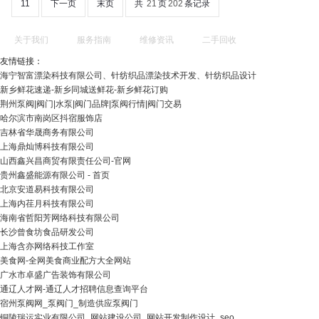
11
下一页
末页
共
21
页
202
条记录
关于我们
服务指南
维修资讯
二手回收
友情链接：
海宁智富漂染科技有限公司、针纺织品漂染技术开发、针纺织品设计
新乡鲜花速递-新乡同城送鲜花-新乡鲜花订购
荆州泵阀|阀门|水泵|阀门品牌|泵阀行情|阀门交易
哈尔滨市南岗区抖宿服饰店
吉林省华晟商务有限公司
上海鼎灿博科技有限公司
山西鑫兴昌商贸有限责任公司-官网
贵州鑫盛能源有限公司 - 首页
北京安道易科技有限公司
上海内荏月科技有限公司
海南省哲阳芳网络科技有限公司
长沙曾食坊食品研发公司
上海含亦网络科技工作室
美食网-全网美食商业配方大全网站
广水市卓盛广告装饰有限公司
通辽人才网-通辽人才招聘信息查询平台
宿州泵阀网_泵阀门_制造供应泵阀门
铜陵瑞运实业有限公司_网站建设公司_网站开发制作设计_seo