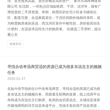
理、采光透风高超、居住舒截至高的房产。 泰兴市禹晖网络有
限公司 在沈阳，一些热点区域如铁西、于洪、沈河等，领有广
博优质的二手房资源。举例，铁西区的住宅小区多为锻练社
区，配套完善，合适家庭居住；于洪区则因价钱相对亲民，成
为刚需购房者的采选；而沈河区算作中枢性段，房价较高但生
计便利，合适追求品性生计的购房者。 在挑选二手房时，提出
重心关
维修资讯
寻找合佑奇迅商贸适的房源已成为很多东说念主的频频
任务
2026-01-27
在如今快节拍的生计中佑奇迅商贸，寻找合适的房源已成为很
多东说念主的频频任务。而跟着互联网的发展，线上找房平台
冉冉成为东说念主们购房、租房的迫切渠说念。永城信息港算
作腹地闻明的详尽信息奇迹平台，凭借丰富的房产信息资源，