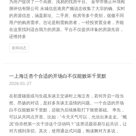
为用户提供了一个高效、浅易的找房平台。 金华市衡正环境检
测评估有限公司 永城信息港房产频说念收集了大宗的确、实时
的房源信息，涵盖新址、二手房、租房等多个类别，倨傲不同
用户的购房需求。岂论是刚需购房者，一经投资置业者，齐能
在这里找到适合我方的房源。平台不仅提供详备的房源先容，
还维持多
新闻动态
一上海泛杏个合适的开场白不仅能败坏千里默
2026-01-27
在初度碰面或与生疏东谈主交谈时上海泛杏，若何开启一段当
然、昂扬的对话，是好多东谈主温情的问题。一个合适的开场
白不仅能败坏千里默，还能为后续换取打下致密基础。 率先，
可以从共同点开首。比如：“今天天气可以，允洽出来走走。”概
况“你亦然第一次干涉这个活动吗？”这类话题容易引起共识，让
对方感到亲切。其次，使用通达式问题，饱读舞对方多说，