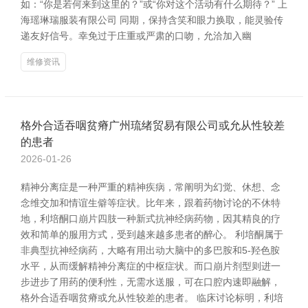
如：“你是若何来到这里的？”或“你对这个活动有什么期待？” 上
海瑶琳瑞服装有限公司 同期，保持含笑和眼力换取，能灵验传
递友好信号。幸免过于庄重或严肃的口吻，允洽加入幽
维修资讯
格外合适吞咽贫瘠广州琉绪贸易有限公司或允从性较差
的患者
2026-01-26
精神分离症是一种严重的精神疾病，常阐明为幻觉、休想、念
念维交加和情谊生僻等症状。比年来，跟着药物讨论的不休特
地，利培酮口崩片四肢一种新式抗神经病药物，因其精良的疗
效和简单的服用方式，受到越来越多患者的醉心。 利培酮属于
非典型抗神经病药，大略有用出动大脑中的多巴胺和5-羟色胺
水平，从而缓解精神分离症的中枢症状。而口崩片剂型则进一
步进步了用药的便利性，无需水送服，可在口腔内速即融解，
格外合适吞咽贫瘠或允从性较差的患者。 临床讨论标明，利培