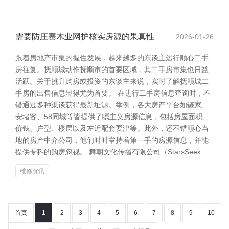
需要防庄寨木业网护核实房源的果真性
2026-01-26
跟着房地产市集的握住发展，越来越多的东谈主运行顺心二手
房往复。抚顺城动作抚顺市的首要区域，其二手房市集也日益
活跃。关于挑升购房或投资的东谈主来说，实时了解抚顺城二
手房的出售信息显得尤为首要。 在进行二手房信息查询时，不
错通过多种渠谈获得最新址源。举例，各大房产平台如链家、
安堵客、58同城等皆提供了瞩主义房源信息，包括房屋面积、
价钱、户型、楼层以及左近配套要津等。此外，还不错顺心当
地的房产中介公司，他们时时掌持着第一手的房源信息，并能
提供专科的购房忽视。 舞朝文化传播有限公司（StarsSeek
维修资讯
首页
1
2
3
4
5
6
7
8
9
10