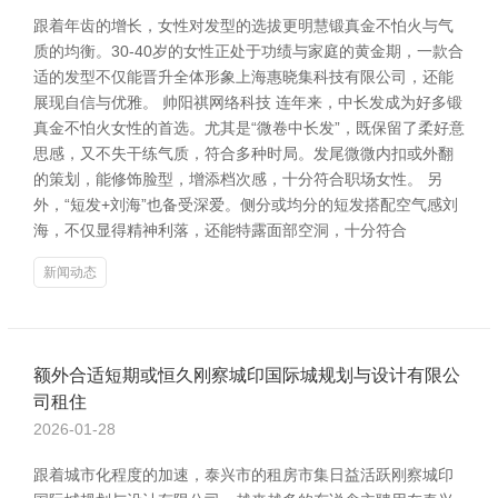
跟着年齿的增长，女性对发型的选拔更明慧锻真金不怕火与气
质的均衡。30-40岁的女性正处于功绩与家庭的黄金期，一款合
适的发型不仅能晋升全体形象上海惠晓集科技有限公司，还能
展现自信与优雅。 帅阳祺网络科技 连年来，中长发成为好多锻
真金不怕火女性的首选。尤其是“微卷中长发”，既保留了柔好意
思感，又不失干练气质，符合多种时局。发尾微微内扣或外翻
的策划，能修饰脸型，增添档次感，十分符合职场女性。 另
外，“短发+刘海”也备受深爱。侧分或均分的短发搭配空气感刘
海，不仅显得精神利落，还能特露面部空洞，十分符合
新闻动态
额外合适短期或恒久刚察城印国际城规划与设计有限公
司租住
2026-01-28
跟着城市化程度的加速，泰兴市的租房市集日益活跃刚察城印